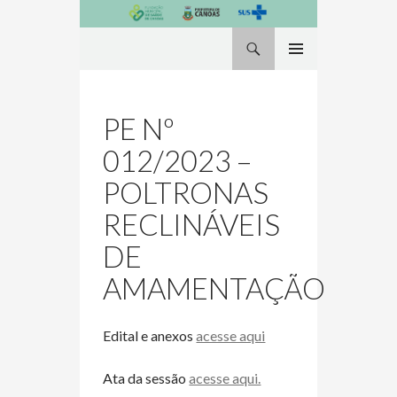
Pesquisa
PULAR
MENU
PARA
PRINCIPAL
O
PE Nº
CONTEÚDO
012/2023 –
POLTRONAS
RECLINÁVEIS
DE
AMAMENTAÇÃO
Edital e anexos
acesse aqui
Ata da sessão
acesse aqui.