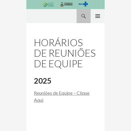
Pesquisa
PULAR
MENU
PARA
PRINCIPAL
O
HORÁRIOS
CONTEÚDO
DE REUNIÕES
DE EQUIPE
2025
Reuniões de Equipe – Clique
Aqui