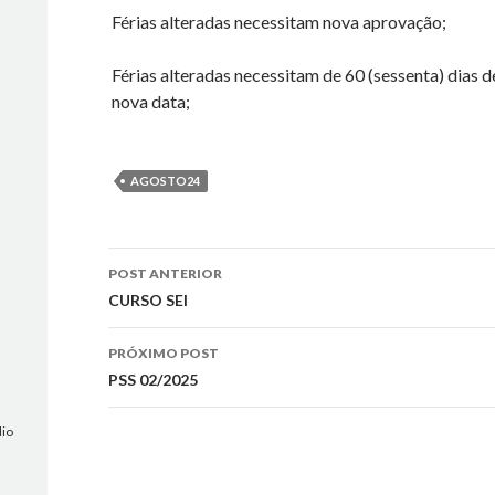
Férias alteradas necessitam nova aprovação;
Férias alteradas necessitam de 60 (sessenta) dias 
nova data;
AGOSTO24
POST ANTERIOR
Navegação
CURSO SEI
do
PRÓXIMO POST
post
PSS 02/2025
dio