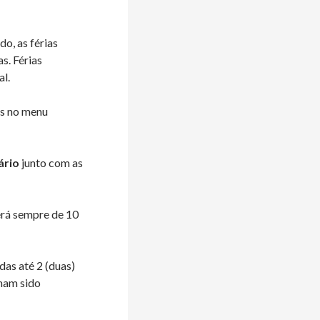
o, as férias
s. Férias
al.
as no menu
ário
junto com as
erá sempre de 10
das até 2 (duas)
nham sido