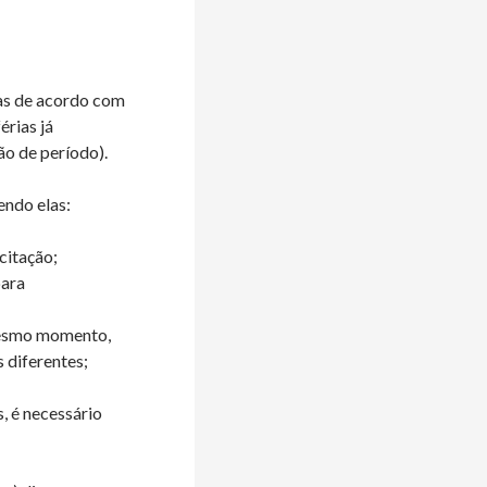
ias de acordo com
érias já
ão de período).
endo elas:
citação;
para
mesmo momento,
 diferentes;
, é necessário