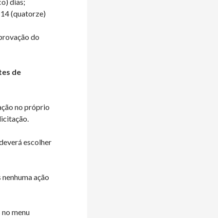
o) dias;
 14 (quatorze)
aprovação do
tes de
ação no próprio
icitação.
 deverá escolher
is nenhuma ação
s no menu